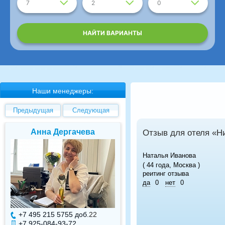
7
2
0
НАЙТИ ВАРИАНТЫ
Наши менеджеры:
Предыдущая
Следующая
Анна Дергачева
Елена Валуев
Отзыв для отеля «Н
Наталья Иванова
( 44 года, Москва )
реитинг отзыва
да
0
нет
0
+7 495 215 5755 доб.
22
+7 495 215 5755 доб.
+7 925-084-93-72
+7 925-084-93-71