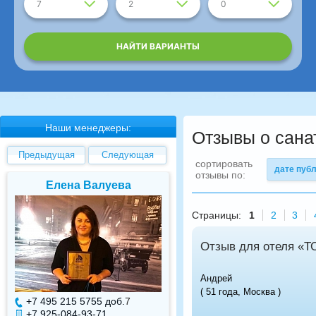
7
2
0
НАЙТИ ВАРИАНТЫ
Наши менеджеры:
Отзывы о сана
Предыдущая
Следующая
сортировать
дате пуб
отзывы по:
Елена Валуева
Светлана Гарбу
Страницы:
1
2
3
Отзыв для отеля «Т
Андрей
( 51 года, Москва )
+7 495 215 5755 доб.
7
+7 495 215 5755 доб.
+7 925-084-93-71
+7 925-084-93-70