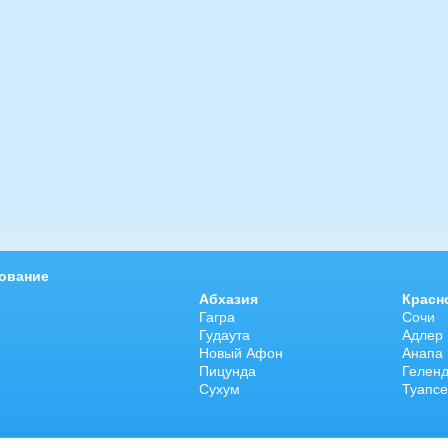
5 доб.
2
+7 495 215 5755 доб.
5
-70
+7 925-903-05-93
ование
Абхазия
Красн
Гагра
Сочи
Гудаута
Адлер
Новый Афон
Анапа
Пицунда
Гелен
Сухум
Туапсе