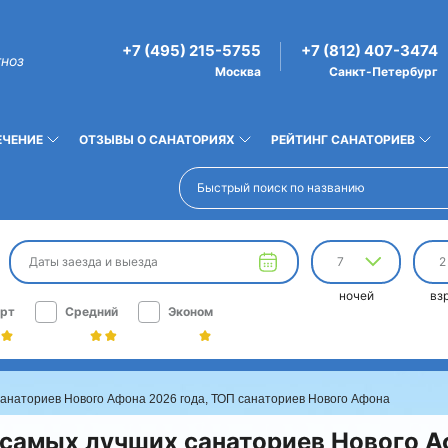
+7 (495) 215-5755
+7 (812) 407-3474
гноз
Москва
Санкт-Петербург
ЕЧЕНИЕ
ОТЗЫВЫ О САНАТОРИЯХ
РЕЙТИНГ САНАТОРИЕВ
Даты заезда и выезда
7
2
ночей
вз
рт
Средний
Эконом
санаториев Нового Афона 2026 года, ТОП санаториев Нового Афона
 самых лучших санаториев Нового А