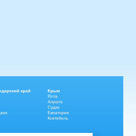
одарский край
Крым
Ялта
Алушта
Судак
джик
Евпатория
Коктебель