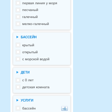
первая линия у моря
песчаный
галечный
мелко-галечный
БАССЕЙН
крытый
открытый
с морской водой
ДЕТИ
с 0 лет
детская комната
УСЛУГИ
бассейн