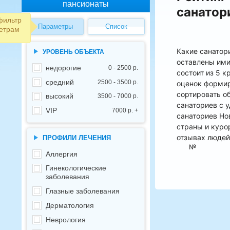
пансионаты
санатор
фильтр
Параметры
Список
етрам
Какие санатор
УРОВЕНЬ ОБЪЕКТА
оставлены ими
недорогие
0 - 2500 р.
состоит из 5 
средний
2500 - 3500 р.
оценок формир
сортировать о
высокий
3500 - 7000 р.
санаториев с 
VIP
7000 р. +
санаториев Но
страны и куро
отзывах людей
ПРОФИЛИ ЛЕЧЕНИЯ
№
Аллергия
Гинекологические
заболевания
Глазные заболевания
Дерматология
Неврология