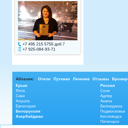
+7 495 215 5755 доб.
7
+7 495 215 575
+7 925-084-93-71
+7 925-084-93
Абхазия:
Отели
Путевки
Лечение
Отзывы
Бронир
Крым
Россия
Ялта
Сочи
Саки
Адлер
Алушта
Анапа
Евпатория
Белокуриха
Белоруссия
Подмосковье
Азербайджан
Кисловодск
Пятигорск
Ессентуки