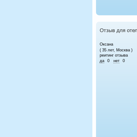
Отзыв для оте
Оксана
( 35 лет, Москва )
реитинг отзыва
да
0
нет
0