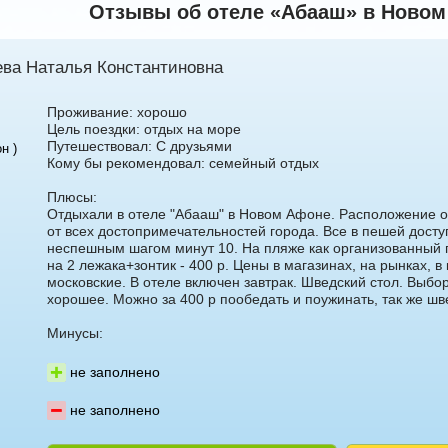
Отзывы об отеле «Абааш» в Новом
алуева
Светлана Гарбузова
ева Наталья Константиновна
Проживание: хорошо
Цель поездки: отдых на море
Путешествовал: С друзьями
н )
Кому бы рекомендовал: семейный отдых
Плюсы:
Отдыхали в отеле "Абааш" в Новом Афоне. Расположение о
5 доб.
7
+7 495 215 5755 доб.
2
от всех достопримечательностей города. Все в пешей досту
-71
неспешным шагом минут 10. На пляже как организованный пл
+7 925-084-93-70
на 2 лежака+зонтик - 400 р. Цены в магазинах, на рынках, в
московские. В отеле включен завтрак. Шведский стол. Выбор
хорошее. Можно за 400 р пообедать и поужинать, так же шв
Минусы:
не заполнено
не заполнено