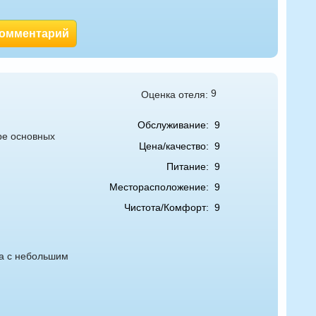
комментарий
9
Оценка отеля:
Обслуживание:
9
ре основных
Цена/качество:
9
Питание:
9
Месторасположение:
9
Чистота/Комфорт:
9
ка с небольшим