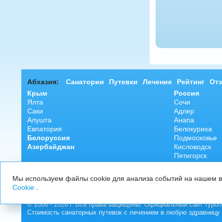
Абхазия:
Санатории
Путевки
Лечение
Рейтинг
От
Крым
Россия
Ялта
Сочи
Саки
Адлер
Алушта
Анапа
Евпатория
Белокуриха
Белоруссия
Подмосковье
Азербайджан
Кисловодск
Пятигорск
Ессентуки
Железноводск
Мы используем файлы cookie для анализа событий на нашем ве
Cookie
.
© 2006 - 2026 г. Все права защищены. Официальный сайт туроп
Стоимость санаторных путевок с лечением в любую здравницу 