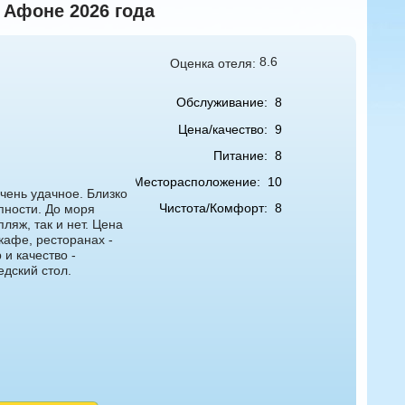
 Афоне 2026 года
8.6
Оценка отеля:
Обслуживание:
8
Цена/качество:
9
Питание:
8
Месторасположение:
10
чень удачное. Близко
Чистота/Комфорт:
8
пности. До моря
яж, так и нет. Цена
 кафе, ресторанах -
 и качество -
едский стол.