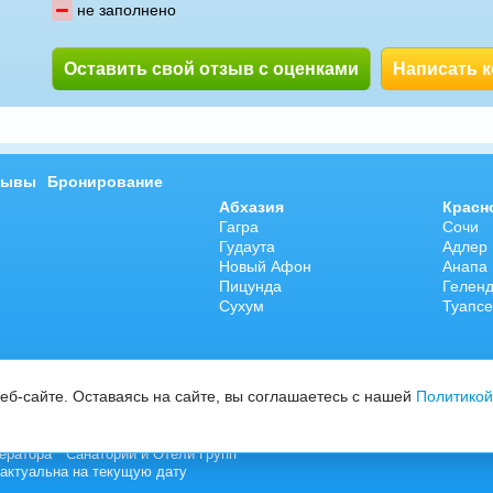
не заполнено
Оставить свой отзыв с оценками
Написать 
зывы
Бронирование
Абхазия
Красн
Гагра
Сочи
Гудаута
Адлер
Новый Афон
Анапа
Пицунда
Гелен
Сухум
Туапсе
б-сайте. Оставаясь на сайте, вы соглашаетесь с нашей
Политикой
ератора "
Санатории и Отели Групп
"
актуальна на текущую дату