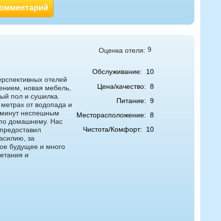
комментарий
9
Оценка отеля:
Обслуживание:
10
ерспективных отелей
Цена/качество:
8
ением, новая мебель,
ый пол и сушилка.
Питание:
9
 метрах от водопада и
0 минут неспешным
Месторасположение:
8
 по домашнему. Нас
Чистота/Комфорт:
10
 предоставил
асилию, за
ое будущее и много
етания и