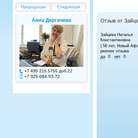
Предыдущая
Следующая
Анна Дергачева
Елена В
Отзыв от Зайц
Зайцева Наталья
Константиновна
( 56 лет, Новый Афо
реитинг отзыва
да
0
нет
0
+7 495 215 5755 доб.
22
+7 495 215 575
+7 925-084-93-72
+7 925-084-93