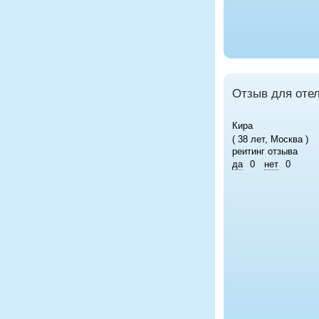
Отзыв для оте
Кира
( 38 лет, Москва )
реитинг отзыва
да
0
нет
0