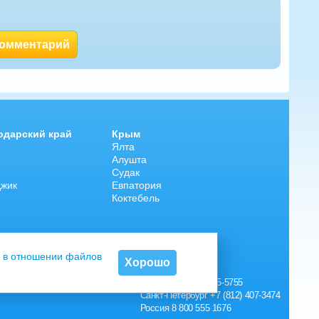
комментарий
одарский край
Крым
Ялта
Алушта
Судак
джик
Евпатория
Коктебель
 в отношении файлов
Хорошо
Контакты:
Москва
+7 (495) 215-5755
Санкт-Петербург
+7 (812) 407-3474
Россия
8 800 555 1676