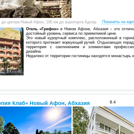
Показать на кар
м до центра Новый Афон, 100 км до аэропорта Адлер
Отель «Грифон»
в Новом Афоне, Абхазия – это отличн
достойный уровень сервиса по приемлемой цене.
Это новый курортный комплекс, расположенный в горно
которого протекает воркующий ручей. Отдыхающих порад
территория с озеленением и элементами профессио
дизайна.
Недалеко от территории гостиницы находятся монастырь и
8.4
опия Клаб» Новый Афон, Абхазия