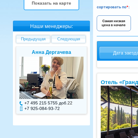
Показать на карте
сортировать
по
*
:
Самая низкая
цена в начале
Наши менеджеры:
Предыдущая
Следующая
Елена Валуева
Светлана Г
Дата заезд
Отель «Гран
+7 495 215 5755 доб.
7
+7 495 215 575
+7 925-084-93-71
+7 925-084-93