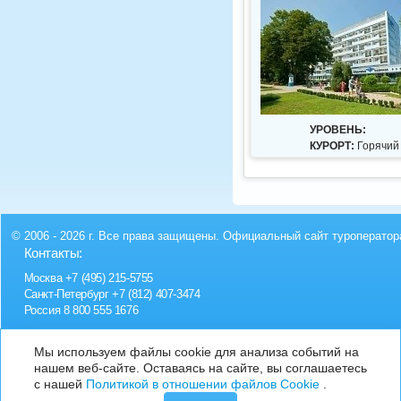
УРОВЕНЬ:
КУРОРТ:
Горячий
© 2006 - 2026 г. Все права защищены. Официальный сайт туроператор
Контакты:
Москва
+7 (495) 215-5755
Санкт-Петербург
+7 (812) 407-3474
Россия
8 800 555 1676
Мы используем файлы cookie для анализа событий на
нашем веб-сайте. Оставаясь на сайте, вы соглашаетесь
с нашей
Политикой в отношении файлов Cookie
.