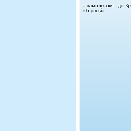
- самолетом:
до Кра
«Горный».