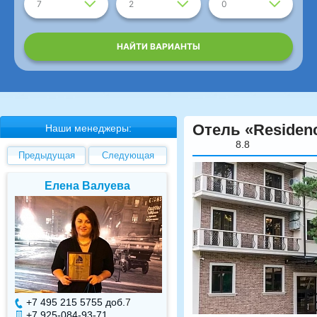
7
2
0
НАЙТИ ВАРИАНТЫ
Отель «Residenc
Наши менеджеры:
8.8
Предыдущая
Следующая
Елена Валуева
Светлана Гарбуз
+7 495 215 5755 доб.
7
+7 495 215 5755 доб.
+7 925-084-93-71
+7 925-084-93-70