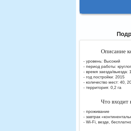
Подр
Описание к
- уровень: Высокий
- период работы: кругло
- время заезда/выезда: 
- год постройки: 2015
- количество мест: 40, 
- территория: 0,2 га
Что входит 
- проживание
- завтрак «континентал
- Wi-Fi, везде, бесплатн