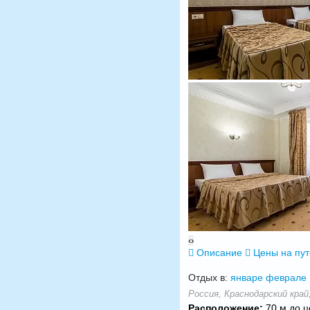
‹
›
Описание
Цены на пу
Отдых в:
январе
феврале
Россия, Краснодарский край,
Расположение:
70 м до ц