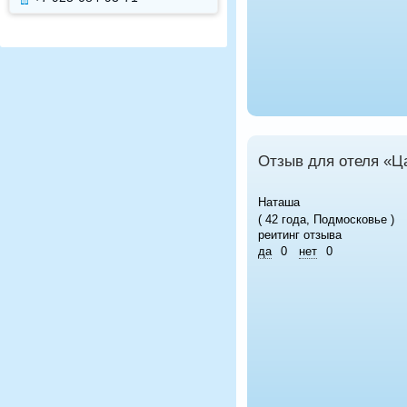
Отзыв для отеля «Ц
Наташа
( 42 года, Подмосковье )
реитинг отзыва
да
0
нет
0