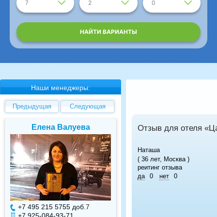
7
2
0
НАЙТИ ВАРИАНТЫ
Наши менеджеры:
Предыдущая
Следующая
Елена Валуева
Светлана Гарбу
Отзыв для отеля «Ц
Наташа
( 36 лет, Москва )
реитинг отзыва
да
0
нет
0
+7 495 215 5755 доб.
7
+7 495 215 5755 доб.
+7 925-084-93-71
+7 925-084-93-70