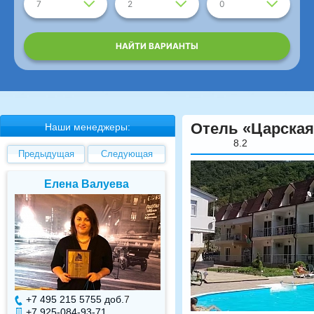
7
2
0
НАЙТИ ВАРИАНТЫ
Отель «Царска
Наши менеджеры:
8.2
Предыдущая
Следующая
Елена Валуева
Светлана Гарбуз
+7 495 215 5755 доб.
7
+7 495 215 5755 доб.
+7 925-084-93-71
+7 925-084-93-70