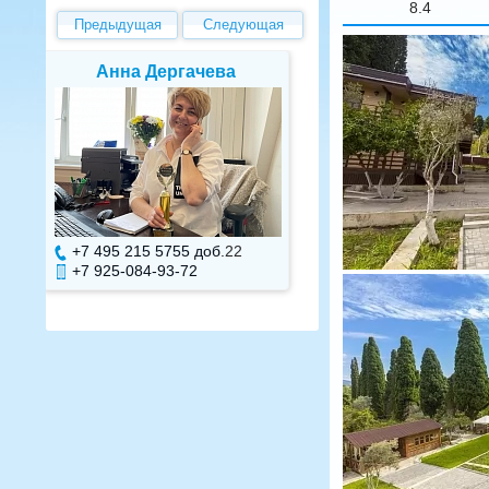
8.4
Предыдущая
Следующая
Елена Валуева
Светлана Г
+7 495 215 5755 доб.
7
+7 495 215 575
+7 925-084-93-71
+7 925-084-93