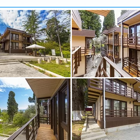
арбузова
Александр
5 доб.
2
+7 495 215 5755 доб.
5
-70
+7 925-903-05-93